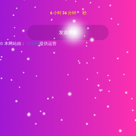
小时
分钟
秒
6
36
21
发送弹幕
© 本网站由：
良生网
提供运营