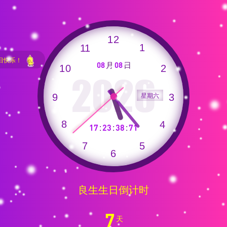
！
月
日
08
08
2026
星期六
:
:
:
17
23
38
87
良生生日倒计时
7
天